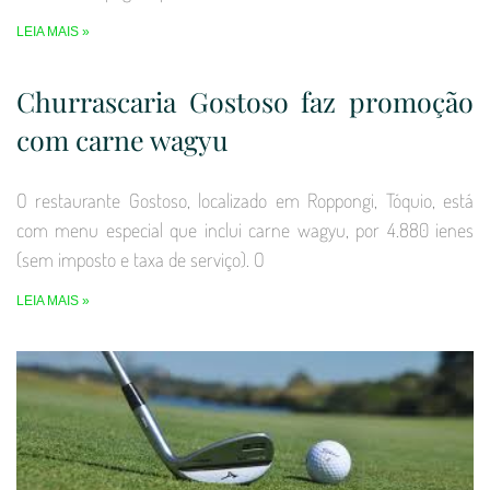
LEIA MAIS »
Churrascaria Gostoso faz promoção
com carne wagyu
O restaurante Gostoso, localizado em Roppongi, Tóquio, está
com menu especial que inclui carne wagyu, por 4.880 ienes
(sem imposto e taxa de serviço). O
LEIA MAIS »