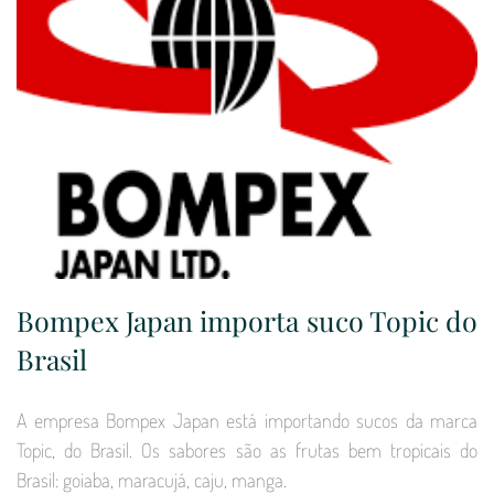
Bompex Japan importa suco Topic do
Brasil
A empresa Bompex Japan está importando sucos da marca
Topic, do Brasil. Os sabores são as frutas bem tropicais do
Brasil: goiaba, maracujá, caju, manga.