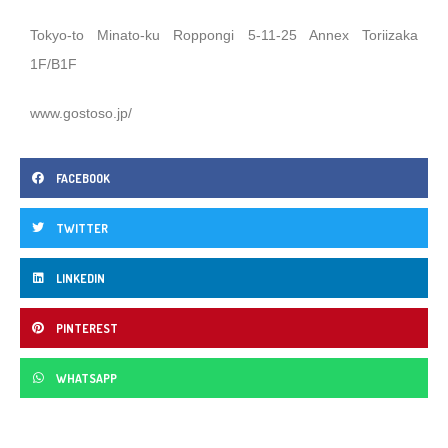
Tokyo-to Minato-ku Roppongi 5-11-25 Annex Toriizaka
1F/B1F
www.gostoso.jp/
FACEBOOK
TWITTER
LINKEDIN
PINTEREST
WHATSAPP