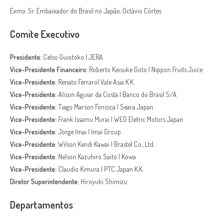
Exmo. Sr. Embaixador do Brasil no Japão, Octávio Côrtes
Comite Executivo
Presidente:
Celso Guiotoko | JERA
Vice-Presidente Financeiro:
Roberto Keisuke Goto | Nippon Fruits Juice
Vice-Presidente:
Renato Ferraro| Vale Asia K.K.
Vice-Presidente:
Alison Aguiar da Costa | Banco do Brasil S/A
Vice-Presidente:
Tiago Marson Fonssca | Seara Japan
Vice-Presidente:
Frank Issamu Murai | WEG Eletric Motors Japan
Vice-Presidente:
Jorge Imai | Imai Group
Vice-Presidente:
Wilson Kendi Kawai | Brastel Co., Ltd.
Vice-Presidente:
Nelson Kazuhiro Saito | Kowa
Vice-Presidente:
Claudio Kimura | PTC Japan K.K.
Diretor Superintendente:
Hiroyuki Shimizu
Departamentos