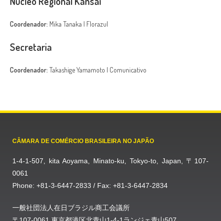
Núcleo Regional Kansai
Coordenador:
Mika Tanaka | Florazul
Secretaria
Coordenador:
Takashige Yamamoto | Comunicativo
CÂMARA DE COMÉRCIO BRASILEIRA NO JAPÃO
1-4-1-507, kita Aoyama, Minato-ku, Tokyo-to, Japan, 〒107-
0061
Phone: +81-3-6447-2833 / Fax: +81-3-6447-2834
一般社団法人在日ブラジル商工会議所
〒107-0061 東京都港区北青山1-4-1ランジェ青山507