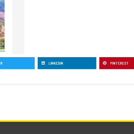
ER
LINKEDIN
PINTEREST