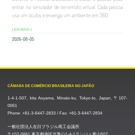
entrar no simulador de terremoto virtual. Cada pessoa
usa um óculos e enxerga um ambiente em 360
LEIA MAIS »
2026-08-05
CÂMARA DE COMÉRCIO BRASILEIRA NO JAPÃO
1-4-1-507, kita Aoyama, Minato-ku, Tokyo-to, Japan, 〒107-
0061
Phone: +81-3-6447-2833 / Fax: +81-3-6447-2834
一般社団法人在日ブラジル商工会議所
〒107-0061 東京都港区北青山1-4-1ランジェ青山507