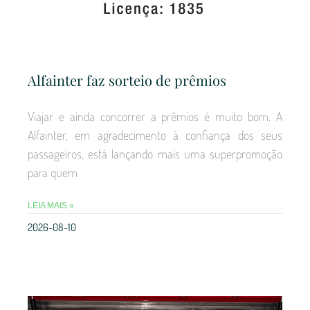
Alfainter faz sorteio de prêmios
Viajar e ainda concorrer a prêmios é muito bom. A
Alfainter, em agradecimento à confiança dos seus
passageiros, está lançando mais uma superpromoção
para quem
LEIA MAIS »
2026-08-10