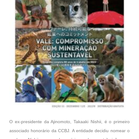
O ex-presidente da Ajinomoto, Takaaki Nishii, é o primeiro
associado honorário da CCBJ. A entidade decidiu nomear o