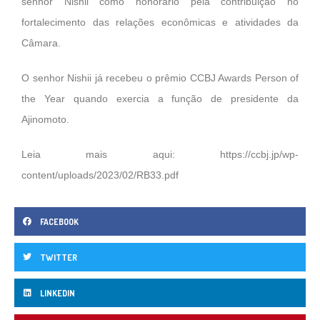
senhor Nishii como honorário pela contribuição no
fortalecimento das relações econômicas e atividades da
Câmara.
O senhor Nishii já recebeu o prêmio CCBJ Awards Person of
the Year quando exercia a função de presidente da
Ajinomoto.
Leia mais aqui:
https://ccbj.jp/wp-
content/uploads/2023/02/RB33.pdf
FACEBOOK
TWITTER
LINKEDIN