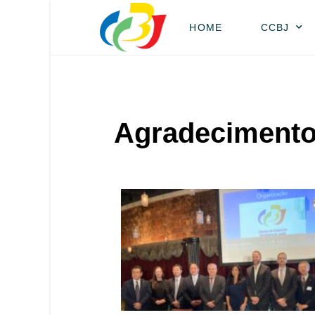
HOME
CCBJ
Agradeciment