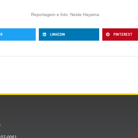
Reportagem e foto: Neide Hayama
ER
LINKEDIN
PINTEREST
O
〒107-0061