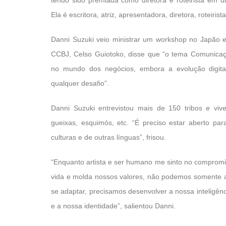
Ela é escritora, atriz, apresentadora, diretora, roteirist
Danni Suzuki veio ministrar um workshop no Japão 
CCBJ, Celso Guiotoko, disse que “o tema Comunicaç
no mundo dos negócios, embora a evolução digita
qualquer desafio”.
Danni Suzuki entrevistou mais de 150 tribos e viv
gueixas, esquimós, etc. “É preciso estar aberto pa
culturas e de outras línguas”, frisou.
“Enquanto artista e ser humano me sinto no compromis
vida e molda nossos valores, não podemos somente a
se adaptar, precisamos desenvolver a nossa inteligên
e a nossa identidade”, salientou Danni.