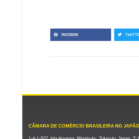
FACEBOOK
TWITT
CÂMARA DE COMÉRCIO BRASILEIRA NO JAPÃ
1-4-1-507, kita Aoyama, Minato-ku, Tokyo-to, Japan, 