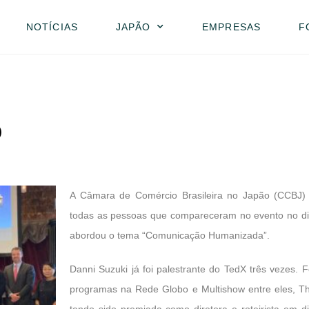
NOTÍCIAS
JAPÃO
EMPRESAS
F
o
A Câmara de Comércio Brasileira no Japão (CCBJ) 
todas as pessoas que compareceram no evento no dia 
abordou o tema “Comunicação Humanizada”.
Danni Suzuki já foi palestrante do TedX três vezes.
programas na Rede Globo e Multishow entre eles, The
tendo sido premiada como diretora e roteirista em div