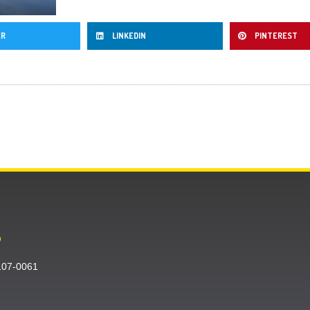
ER
LINKEDIN
PINTEREST
O
〒107-0061