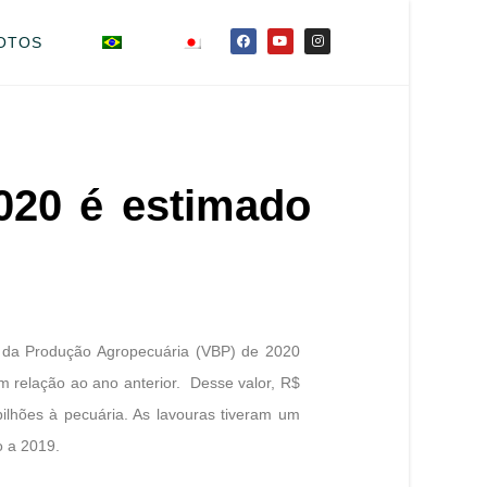
OTOS
020 é estimado
 da Produção Agropecuária (VBP) de 2020
m relação ao ano anterior. Desse valor, R$
ilhões à pecuária. As lavouras tiveram um
o a 2019.