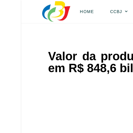
HOME
CCBJ
Valor da prod
em R$ 848,6 bi