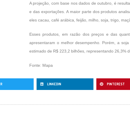
A projeção, com base nos dados de outubro, é result
e das exportações. A maior parte dos produtos anali
eles cacau, café arábica, feijão, milho, soja, trigo, ma
Esses produtos, em razão dos preços e das quant
apresentaram o melhor desempenho. Porém, a soja
estimado de R$ 223,2 bilhões, representando 26,3% do
Fonte: Mapa
ER
LINKEDIN
PINTEREST