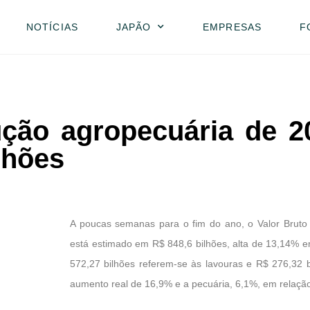
NOTÍCIAS
JAPÃO
EMPRESAS
F
ução agropecuária de 2
lhões
A poucas semanas para o fim do ano, o Valor Bruto
está estimado em R$ 848,6 bilhões, alta de 13,14% e
572,27 bilhões referem-se às lavouras e R$ 276,32 b
aumento real de 16,9% e a pecuária, 6,1%, em relaçã