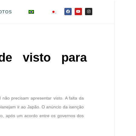
OTOS
de visto para
 não precisam apresentar visto. A falta da
planejam ir ao Japão. O anúncio da isenção
osto, após um acordo entre os governos dos