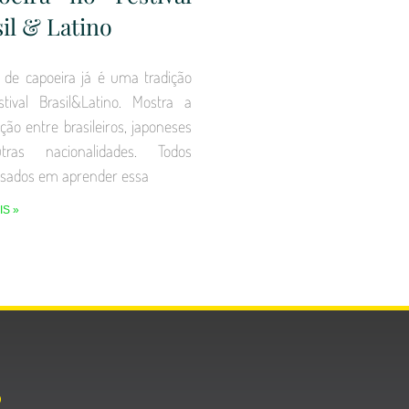
il & Latino
 de capoeira já é uma tradição
tival Brasil&Latino. Mostra a
ção entre brasileiros, japoneses
ras nacionalidades. Todos
ssados em aprender essa
IS »
O