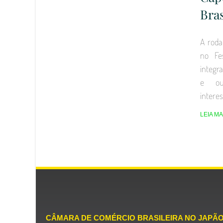
Bras
A roda
no Fes
integra
e out
intere
LEIA MA
CÂMARA DE COMÉRCIO BRASILEIRA NO JAPÃ