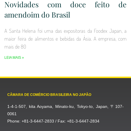
Novidades com doce feito de
amendoim do Brasil
A Santa Helena foi uma das expositoras da Foodex Japan, a
maior feira de alimentos e bebidas da Ásia. A empresa, com
mais de 80
LEIA MAIS »
CÂMARA DE COMÉRCIO BRASILEIRA NO JAPÃO
1-4-1-507, kita Aoyama, Minato-ku, Tokyo-to, Japan, 〒107-
0061
Phone: +81-3-6447-2833 / Fax: +81-3-6447-2834