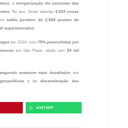
mica
, à
reorganização do consumo das
entos
. No ano, foram abertas
4.023 novas
 um
saldo positivo de 2.668 pontos de
mil supermercados
.
vagas
em 2024, com
75% preenchidas por
pessoas
em São Paulo, ainda com
34 mil
segundo semestre mais desafiador
, em
geopolíticas
e da
desaceleração das
WHATSAPP