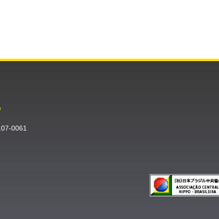
O
〒107-0061