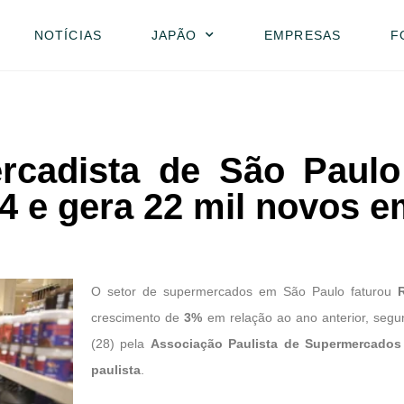
NOTÍCIAS
JAPÃO
EMPRESAS
F
rcadista de São Paulo
4 e gera 22 mil novos 
O setor de supermercados em São Paulo faturou
crescimento de
3%
em relação ao ano anterior, segu
(28) pela
Associação Paulista de Supermercados
paulista
.