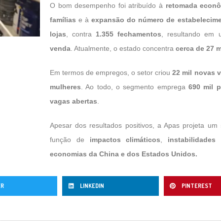
O bom desempenho foi atribuído à
retomada econô
famílias
e à
expansão do número de estabelecim
lojas
, contra
1.355 fechamentos
, resultando em
venda
. Atualmente, o estado concentra
cerca de 27 
Em termos de empregos, o setor criou
22 mil novas 
mulheres
. Ao todo, o segmento emprega
690 mil 
vagas abertas
.
Apesar dos resultados positivos, a Apas projeta um
função de
impactos climáticos
,
instabilidades 
economias da China e dos Estados
Unidos.
ER
LINKEDIN
PINTEREST