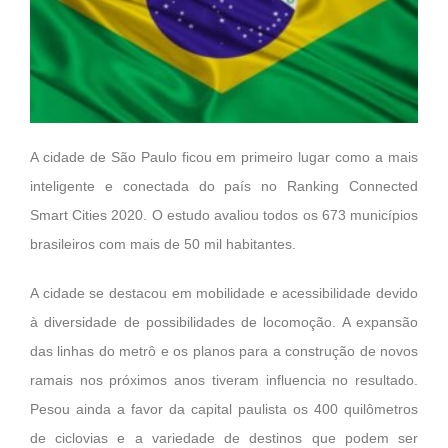
A cidade de São Paulo ficou em primeiro lugar como a mais
inteligente e conectada do país no Ranking Connected
Smart Cities 2020. O estudo avaliou todos os 673 municípios
brasileiros com mais de 50 mil habitantes.
A cidade se destacou em mobilidade e acessibilidade devido
à diversidade de possibilidades de locomoção. A expansão
das linhas do metrô e os planos para a construção de novos
ramais nos próximos anos tiveram influencia no resultado.
Pesou ainda a favor da capital paulista os 400 quilômetros
de ciclovias e a variedade de destinos que podem ser