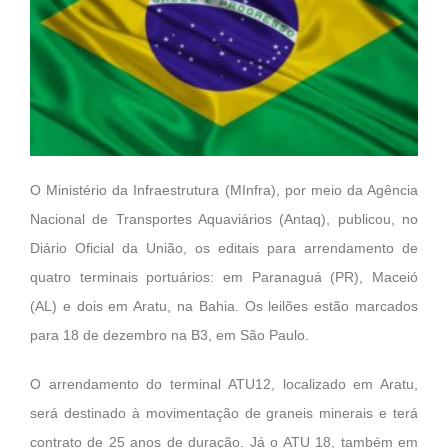
O Ministério da Infraestrutura (MInfra), por meio da Agência
Nacional de Transportes Aquaviários (Antaq), publicou, no
Diário Oficial da União, os editais para arrendamento de
quatro terminais portuários: em Paranaguá (PR), Maceió
(AL) e dois em Aratu, na Bahia. Os leilões estão marcados
para 18 de dezembro na B3, em São Paulo.
O arrendamento do terminal ATU12, localizado em Aratu,
será destinado à movimentação de graneis minerais e terá
contrato de 25 anos de duração. Já o ATU 18, também em