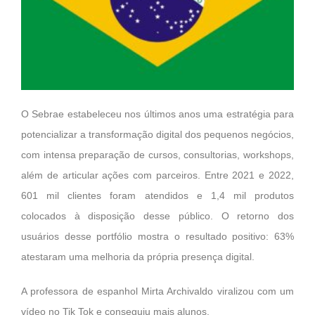
O Sebrae estabeleceu nos últimos anos uma estratégia para
potencializar a transformação digital dos pequenos negócios,
com intensa preparação de cursos, consultorias, workshops,
além de articular ações com parceiros. Entre 2021 e 2022,
601 mil clientes foram atendidos e 1,4 mil produtos
colocados à disposição desse público. O retorno dos
usuários desse portfólio mostra o resultado positivo: 63%
atestaram uma melhoria da própria presença digital.
A professora de espanhol Mirta Archivaldo viralizou com um
vídeo no Tik Tok e conseguiu mais alunos.