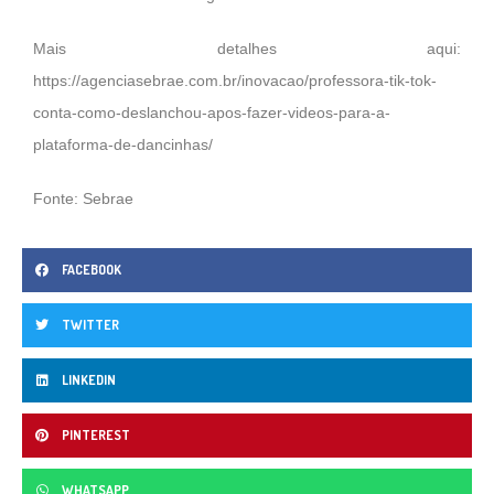
Mais detalhes aqui:
https://agenciasebrae.com.br/inovacao/professora-tik-tok-
conta-como-deslanchou-apos-fazer-videos-para-a-
plataforma-de-dancinhas/
Fonte: Sebrae
FACEBOOK
TWITTER
LINKEDIN
PINTEREST
WHATSAPP