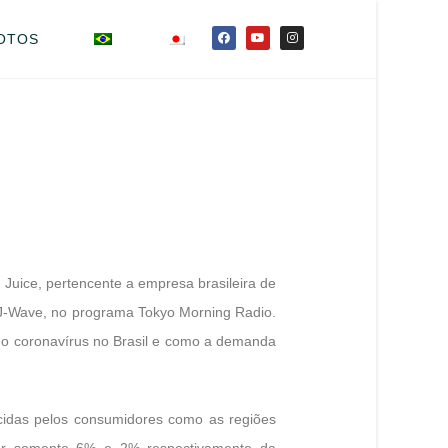
OTOS
t Juice, pertencente a empresa brasileira de
io J-Wave, no programa Tokyo Morning Radio.
do coronavírus no Brasil e como a demanda
hecidas pelos consumidores como as regiões
or somente 6% e 2% respectivamente da