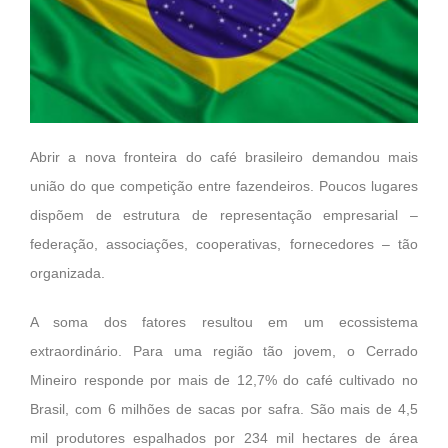
Abrir a nova fronteira do café brasileiro demandou mais
união do que competição entre fazendeiros. Poucos lugares
dispõem de estrutura de representação empresarial –
federação, associações, cooperativas, fornecedores – tão
organizada.
A soma dos fatores resultou em um ecossistema
extraordinário. Para uma região tão jovem, o Cerrado
Mineiro responde por mais de 12,7% do café cultivado no
Brasil, com 6 milhões de sacas por safra. São mais de 4,5
mil produtores espalhados por 234 mil hectares de área