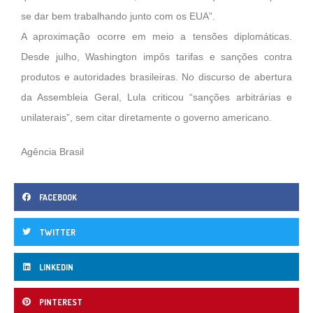
se dar bem trabalhando junto com os EUA”.
A aproximação ocorre em meio a tensões diplomáticas.
Desde julho, Washington impôs tarifas e sanções contra
produtos e autoridades brasileiras. No discurso de abertura
da Assembleia Geral, Lula criticou “sanções arbitrárias e
unilaterais”, sem citar diretamente o governo americano.
Agência Brasil
FACEBOOK
TWITTER
LINKEDIN
PINTEREST