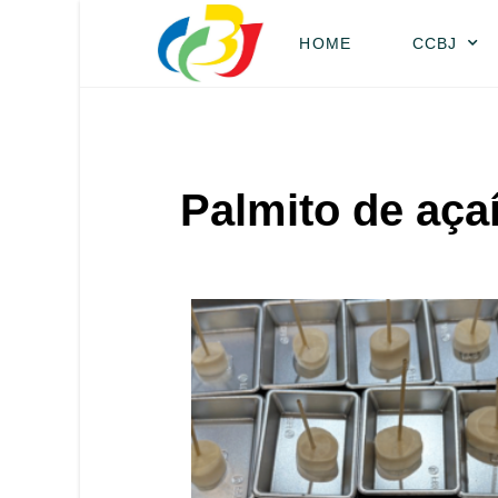
HOME
CCBJ
Palmito de aça