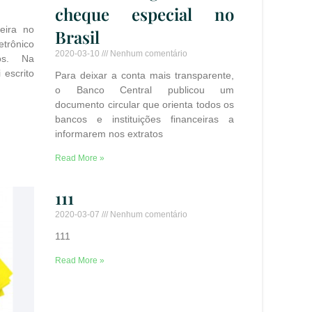
cheque especial no
eira no
Brasil
rônico
2020-03-10
Nenhum comentário
os. Na
 escrito
Para deixar a conta mais transparente,
o Banco Central publicou um
documento circular que orienta todos os
bancos e instituições financeiras a
informarem nos extratos
Read More »
111
2020-03-07
Nenhum comentário
111
Read More »