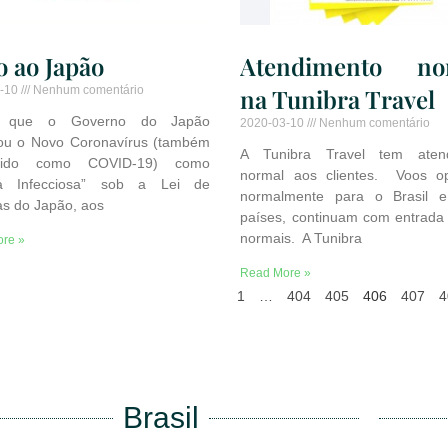
o ao Japão
Atendimento no
3-10
Nenhum comentário
na Tunibra Travel
 que o Governo do Japão
2020-03-10
Nenhum comentário
ou o Novo Coronavírus (também
A Tunibra Travel tem aten
cido como COVID-19) como
normal aos clientes. Voos o
a Infecciosa” sob a Lei de
normalmente para o Brasil e
s do Japão, aos
países, continuam com entrada
normais. A Tunibra
re »
Read More »
1
…
404
405
406
407
4
Brasil