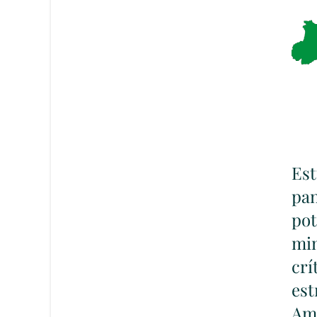
Es
p
po
min
c
es
Am