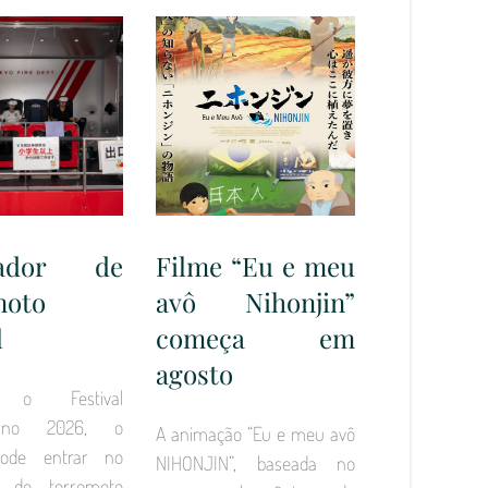
lador de
Filme “Eu e meu
moto
avô Nihonjin”
l
começa em
agosto
e o Festival
Latino 2026, o
A animação “Eu e meu avô
pode entrar no
NIHONJIN”, baseada no
r de terremoto