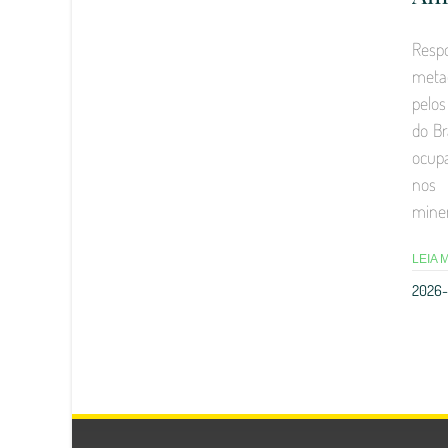
Resp
meta
pelos
do Br
ocup
nos
miner
LEIA 
2026