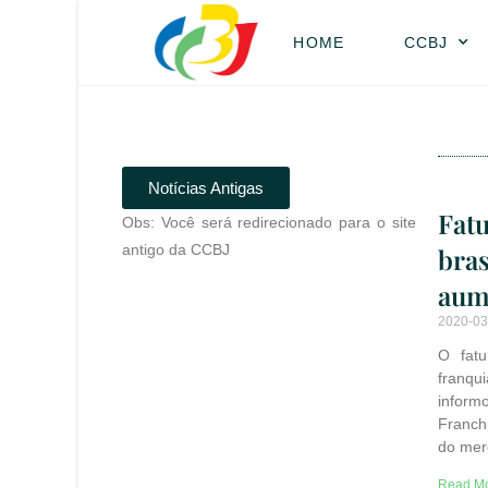
HOME
CCBJ
Notícias Antigas
Fat
Obs: Você será redirecionado para o site
antigo da CCBJ
bras
aum
2020-03
O fatu
franq
inform
Franch
do mer
Read Mo