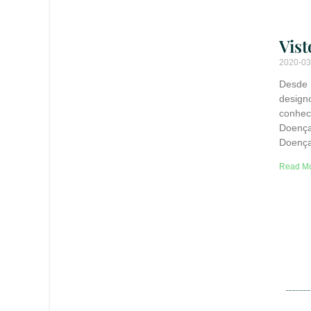
Vist
2020-0
Desde
design
conhe
Doenç
Doença
Read Mo