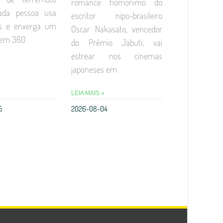
romance homônimo do
Cada pessoa usa
escritor nipo-brasileiro
s e enxerga um
Oscar Nakasato, vencedor
 em 360
do Prêmio Jabuti, vai
estrear nos cinemas
japoneses em
LEIA MAIS »
5
2026-08-04