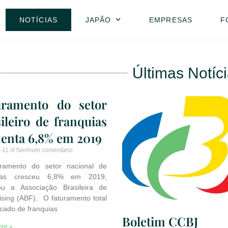
NOTÍCIAS
JAPÃO
EMPRESAS
F
Últimas Notíc
uramento do setor
ileiro de franquias
enta 6,8% em 2019
-11
Nenhum comentário
ramento do setor nacional de
uias cresceu 6,8% em 2019,
ou a Associação Brasileira de
ising (ABF). O faturamento total
cado de franquias
Boletim CCBJ
re »