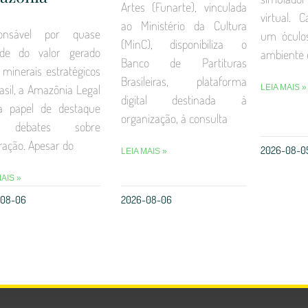
Artes (Funarte), vinculada
virtual. 
ao Ministério da Cultura
onsável por quase
um óculo
(MinC), disponibiliza o
de do valor gerado
ambiente
Banco de Partituras
 minerais estratégicos
Brasileiras, plataforma
asil, a Amazônia Legal
LEIA MAIS »
digital destinada à
a papel de destaque
organização, à consulta
 debates sobre
ação. Apesar do
2026-08-0
LEIA MAIS »
MAIS »
-08-06
2026-08-06