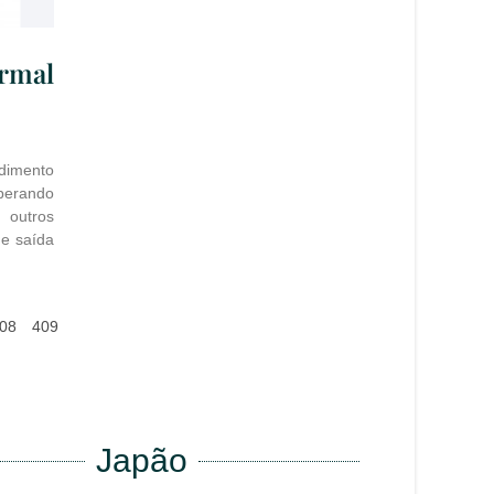
rmal
dimento
perando
 outros
 e saída
08
409
Japão