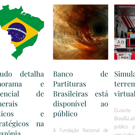
tudo detalha
Banco de
Simu
anorama e
Partituras
terre
tencial de
Brasileiras está
virtua
erais
disponível ao
Durant
ríticos e
público
Brasil&
tratégicos na
público 
A Fundação Nacional de
azônia
simulado