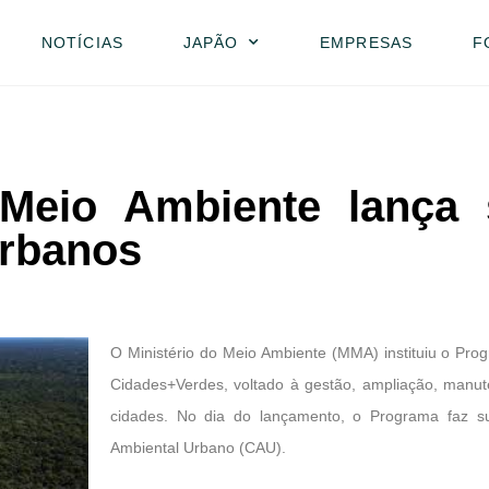
NOTÍCIAS
JAPÃO
EMPRESAS
F
 Meio Ambiente lança s
urbanos
O Ministério do Meio Ambiente (MMA) instituiu o Pr
Cidades+Verdes, voltado à gestão, ampliação, manu
cidades. No dia do lançamento, o Programa faz su
Ambiental Urbano (CAU).