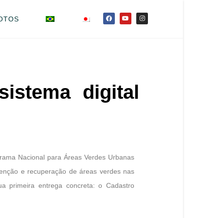
OTOS
istema digital
ograma Nacional para Áreas Verdes Urbanas
tenção e recuperação de áreas verdes nas
a primeira entrega concreta: o Cadastro