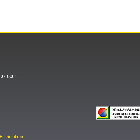
O
〒107-0061
Fit-Solutions