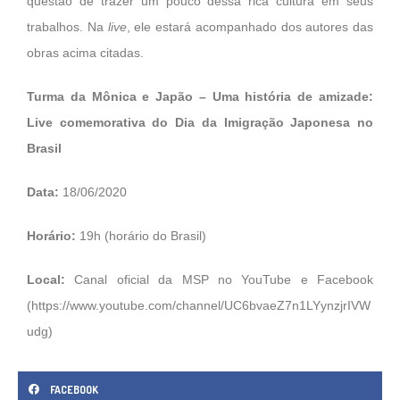
questão de trazer um pouco dessa rica cultura em seus
trabalhos. Na
live
, ele estará acompanhado dos autores das
obras acima citadas.
Turma da Mônica e Japão – Uma história de amizade:
Live comemorativa do Dia da Imigração Japonesa no
Brasil
Data:
18/06/2020
Horário:
19h (horário do Brasil)
Local:
Canal oficial da MSP no YouTube e Facebook
(
https://www.youtube.com/channel/UC6bvaeZ7n1LYynzjrIVW
udg
)
FACEBOOK