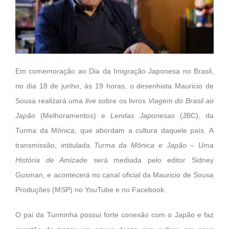
Em comemoração ao Dia da Imigração Japonesa no Brasil,
no dia 18 de junho, às 19 horas, o desenhista Mauricio de
Sousa realizará uma
live
sobre os livros
Viagem do Brasil ao
Japão
(Melhoramentos) e
Lendas Japonesas
(JBC), da
Turma da Mônica, que abordam a cultura daquele país. A
transmissão, intitulada
Turma da Mônica e Japão – Uma
História de Amizade
será mediada pelo editor Sidney
Gusman, e acontecerá no canal oficial da Mauricio de Sousa
Produções (MSP) no YouTube e no Facebook.
O pai da Turminha possui forte conexão com o Japão e faz