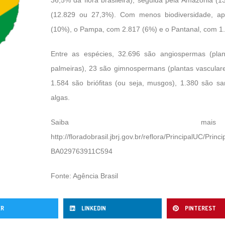
(12.829 ou 27,3%). Com menos biodiversidade, a
(10%), o Pampa, com 2.817 (6%) e o Pantanal, com 1.
Entre as espécies, 32.696 são angiospermas (pla
palmeiras), 23 são gimnospermans (plantas vasculare
1.584 são briófitas (ou seja, musgos), 1.380 são 
algas.
Saiba ma
http://floradobrasil.jbrj.gov.br/reflora/PrincipalUC/
BA029763911C594
Fonte: Agência Brasil
ER
LINKEDIN
PINTEREST