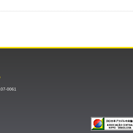
O
〒107-0061