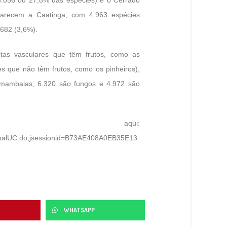
parecem a Caatinga, com 4.963 espécies
682 (3,6%).
ntas vasculares que têm frutos, como as
s que não têm frutos, como os pinheiros),
samambaias, 6.320 são fungos e 4.972 são
is aqui:
PrincipalUC.do;jsessionid=B73AE408A0EB35E13
WHATSAPP