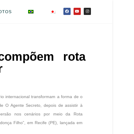
OTOS
 compõem rota
r
rio internacional transformam a forma de o
 O Agente Secreto, depois de assistir à
ersão nos cenários por meio da Rota
donça Filho”, em Recife (PE), lançada em