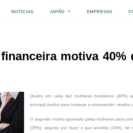
NOTÍCIAS
JAPÃO
EMPRESAS
F
financeira motiva 40%
Quatro em cada dez mulheres brasileiras (40%) a
principal motivo para começar a empreender, revelou a
O segundo motivo apontado pelas mulheres para come
(29%), seguido por fazer o que acredita (24%), te