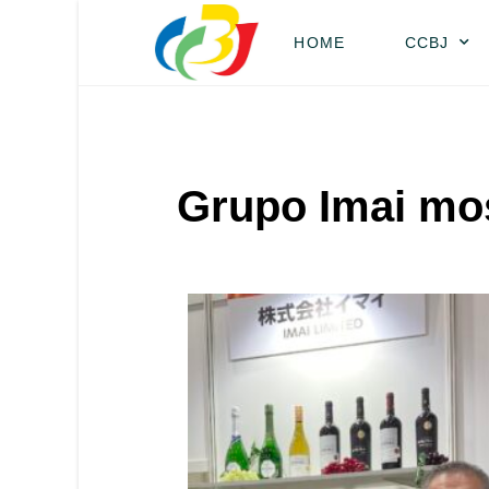
HOME
CCBJ
Grupo Imai mos