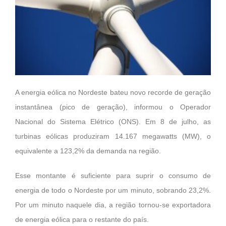
A energia eólica no Nordeste bateu novo recorde de geração
instantânea (pico de geração), informou o Operador
Nacional do Sistema Elétrico (ONS). Em 8 de julho, as
turbinas eólicas produziram 14.167 megawatts (MW), o
equivalente a 123,2% da demanda na região.
Esse montante é suficiente para suprir o consumo de
energia de todo o Nordeste por um minuto, sobrando 23,2%.
Por um minuto naquele dia, a região tornou-se exportadora
de energia eólica para o restante do país.