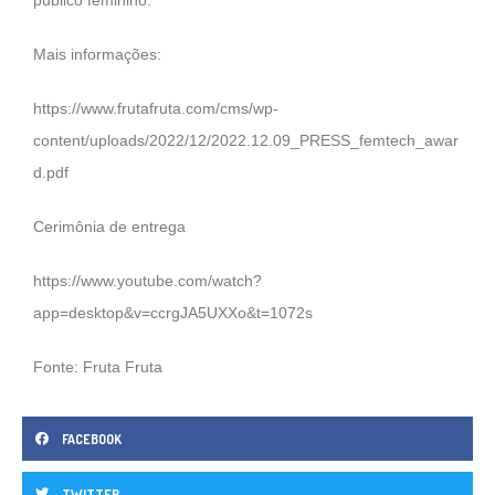
público feminino.
Mais informações:
https://www.frutafruta.com/cms/wp-
content/uploads/2022/12/2022.12.09_PRESS_femtech_awar
d.pdf
Cerimônia de entrega
https://www.youtube.com/watch?
app=desktop&v=ccrgJA5UXXo&t=1072s
Fonte: Fruta Fruta
FACEBOOK
TWITTER