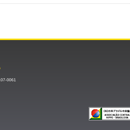
O
〒107-0061