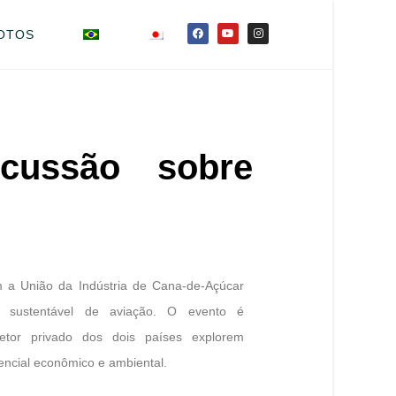
OTOS
scussão sobre
 a União da Indústria de Cana-de-Açúcar
l sustentável de aviação. O evento é
etor privado dos dois países explorem
encial econômico e ambiental.