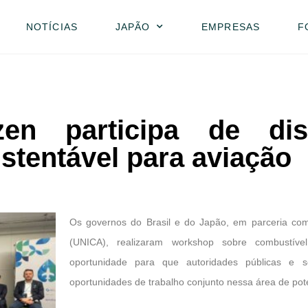
NOTÍCIAS
JAPÃO
EMPRESAS
F
en participa de di
stentável para aviação
Os governos do Brasil e do Japão, em parceria com
(UNICA), realizaram workshop sobre combustíve
oportunidade para que autoridades públicas e s
oportunidades de trabalho conjunto nessa área de pot