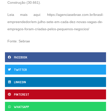
Construção (30.661).
Leia mais aqui:
https://agenciasebrae.com.br/brasil-
empreendedor/em-julho-sete-em-cada-dez-novas-vagas-de-
empregos-foram-criadas-pelos-pequenos-negocios/
Fonte: Sebrae
FACEBOOK
TWITTER
LINKEDIN
PINTEREST
WHATSAPP