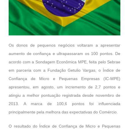
Os donos de pequenos negócios voltaram a apresentar
aumento de confiança e ultrapassaram os 100 pontos. De
acordo com a Sondagem Econômica MPE, feita pelo Sebrae
em parceria com a Fundação Getulio Vargas, o Índice de
Confiança de Micro e Pequenas Empresas (IC-MPE)
apresentou, em agosto, um incremento de 2,7 pontos e
atingiu a melhor pontuação registrada desde novembro de
2013. A marca de 100,6 pontos foi influenciada
principalmente pela melhora das expectativas do Comércio.
O resultado do Índice de Confiança de Micro e Pequenas