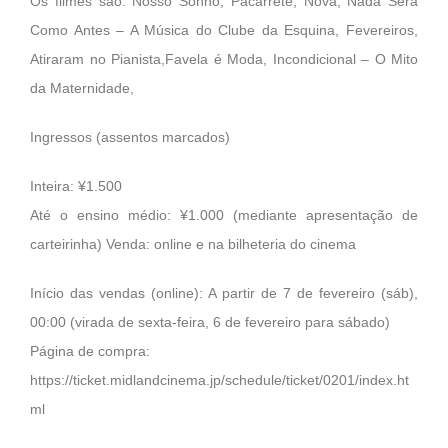
Os filmes são: Nosso Sonho, Pacarrete, Nova, Nada Será
Como Antes – A Música do Clube da Esquina, Fevereiros,
Atiraram no Pianista,Favela é Moda, Incondicional – O Mito
da Maternidade,
Ingressos (assentos marcados)
Inteira: ¥1.500
Até o ensino médio: ¥1.000 (mediante apresentação de
carteirinha) Venda: online e na bilheteria do cinema
Início das vendas (online): A partir de 7 de fevereiro (sáb),
00:00 (virada de sexta-feira, 6 de fevereiro para sábado)
Página de compra:
https://ticket.midlandcinema.jp/schedule/ticket/0201/index.ht
ml