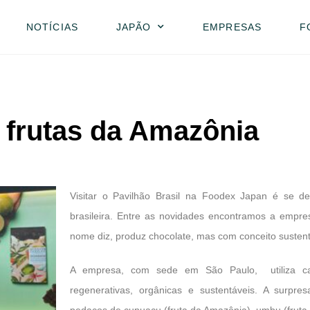
NOTÍCIAS
JAPÃO
EMPRESAS
F
 frutas da Amazônia
Visitar o Pavilhão Brasil na Foodex Japan é se d
brasileira. Entre as novidades encontramos a empre
nome diz, produz chocolate, mas com conceito sustent
A empresa, com sede em São Paulo,
utiliza
regenerativas, orgânicas e sustentáveis. A surpre
pedaços de cupuaçu (fruta da Amazônia), umbu (fruta 