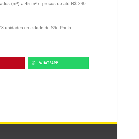
drados (m²) a 45 m² e preços de até R$ 240
78 unidades na cidade de São Paulo.
WHATSAPP