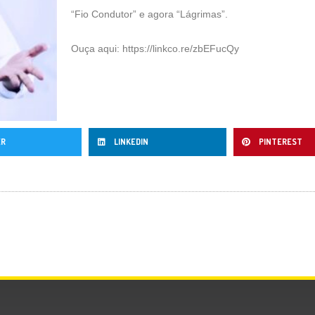
“Fio Condutor” e agora “Lágrimas”.
Ouça aqui:
https://linkco.re/zbEFucQy
ER
LINKEDIN
PINTEREST