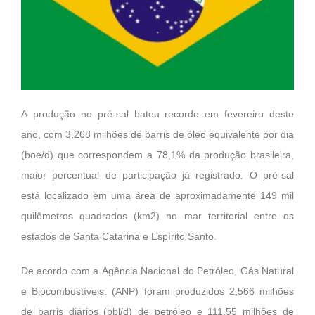
A produção no pré-sal bateu recorde em fevereiro deste
ano, com 3,268 milhões de barris de óleo equivalente por dia
(boe/d) que correspondem a 78,1% da produção brasileira,
maior percentual de participação já registrado. O pré-sal
está localizado em uma área de aproximadamente 149 mil
quilômetros quadrados (km2) no mar territorial entre os
estados de Santa Catarina e Espírito Santo.
De acordo com a Agência Nacional do Petróleo, Gás Natural
e Biocombustíveis. (ANP) foram produzidos 2,566 milhões
de barris diários (bbl/d) de petróleo e 111,55 milhões de