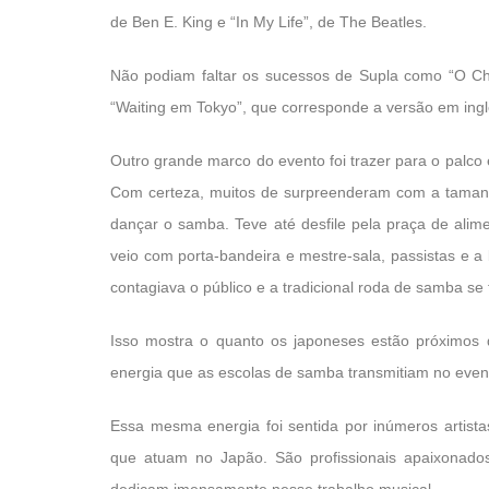
de Ben E. King e “In My Life”, de The Beatles.
Não podiam faltar os sucessos de Supla como “O Char
“Waiting em Tokyo”, que corresponde a versão em ingl
Outro grande marco do evento foi trazer para o palc
Com certeza, muitos de surpreenderam com a tamanh
dançar o samba. Teve até desfile pela praça de ali
veio com porta-bandeira e mestre-sala, passistas e a 
contagiava o público e a tradicional roda de samba se 
Isso mostra o quanto os japoneses estão próximos do 
energia que as escolas de samba transmitiam no even
Essa mesma energia foi sentida por inúmeros artistas
que atuam no Japão. São profissionais apaixonados 
dedicam imensamente nesse trabalho musical.