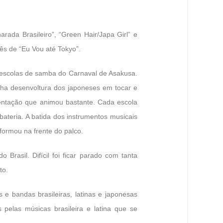
ada Brasileiro”, “Green Hair/Japa Girl” e
ês de “Eu Vou até Tokyo”.
o escolas de samba do Carnaval de Asakusa.
a desenvoltura dos japoneses em tocar e
mentação que animou bastante. Cada escola
bateria. A batida dos instrumentos musicais
formou na frente do palco.
Brasil. Difícil foi ficar parado com tanta
to.
 e bandas brasileiras, latinas e japonesas
pelas músicas brasileira e latina que se