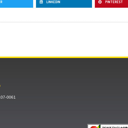
ER
LINKEDIN
PINTEREST
O
〒107-0061