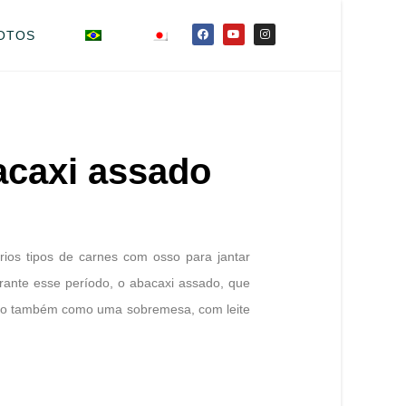
OTOS
acaxi assado
ios tipos de carnes com osso para jantar
ante esse período, o abacaxi assado, que
rvido também como uma sobremesa, com leite