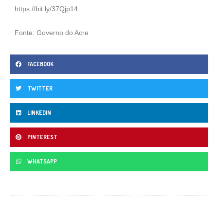
https://bit.ly/37Qjp14
⠀
Fonte: Governo do Acre
FACEBOOK
TWITTER
LINKEDIN
PINTEREST
WHATSAPP