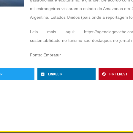
mil estrangeiros visitaram o estado do Amazonas em 2
Argentina, Estados Unidos (país onde a reportagem foi
Leia mais aqui:
https://agenciagov.ebc.co
sustentabilidade-no-turismo-sao-destaques-no-jornal-n
Fonte: Embratur
ER
LINKEDIN
PINTEREST