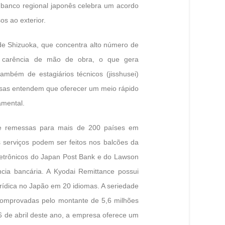
m banco regional japonês celebra um acordo
s ao exterior.
de Shizuoka, que concentra alto número de
há carência de mão de obra, o que gera
ambém de estagiários técnicos (jisshusei)
esas entendem que oferecer um meio rápido
amental.
de remessas para mais de 200 países em
 serviços podem ser feitos nos balcões da
letrônicos do Japan Post Bank e do Lawson
cia bancária. A Kyodai Remittance possui
urídica no Japão em 20 idiomas. A seriedade
comprovadas pelo montante de 5,6 milhões
6 de abril deste ano, a empresa oferece um