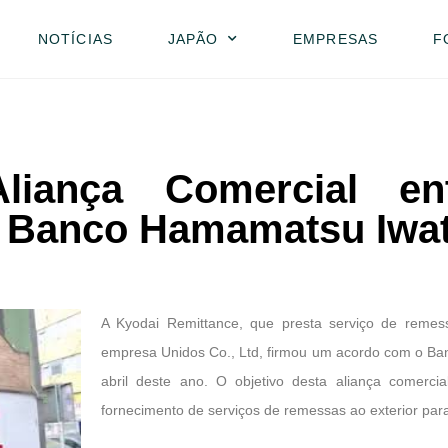
NOTÍCIAS
JAPÃO
EMPRESAS
F
liança Comercial en
o Banco Hamamatsu Iwat
A Kyodai Remittance, que presta serviço de remessa
empresa Unidos Co., Ltd, firmou um acordo com o Ba
abril deste ano. O objetivo desta aliança comerci
fornecimento de serviços de remessas ao exterior pa