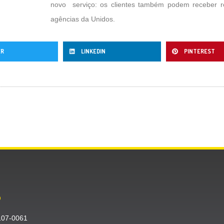
novo serviço: os clientes também podem receber 
agências da Unidos.
ER
LINKEDIN
PINTEREST
O
〒107-0061