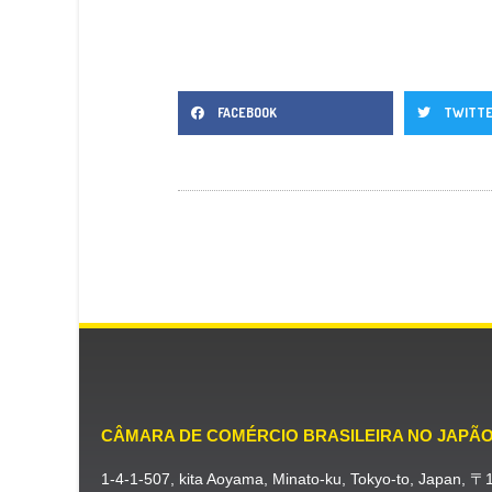
FACEBOOK
TWITT
CÂMARA DE COMÉRCIO BRASILEIRA NO JAPÃ
1-4-1-507, kita Aoyama, Minato-ku, Tokyo-to, Japan, 