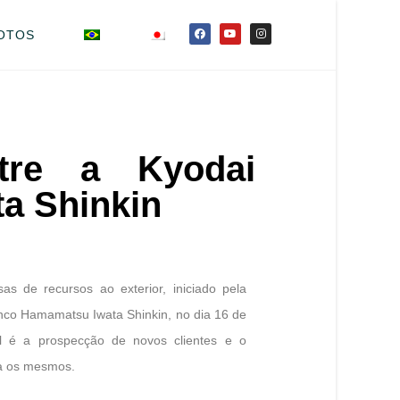
OTOS
tre a Kyodai
a Shinkin
s de recursos ao exterior, iniciado pela
nco Hamamatsu Iwata Shinkin, no dia 16 de
al é a prospecção de novos clientes e o
ra os mesmos.