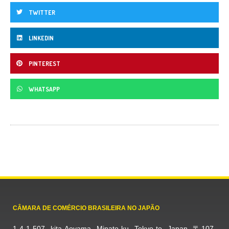
TWITTER
LINKEDIN
PINTEREST
WHATSAPP
CÂMARA DE COMÉRCIO BRASILEIRA NO JAPÃO
1-4-1-507, kita Aoyama, Minato-ku, Tokyo-to, Japan, 〒107-