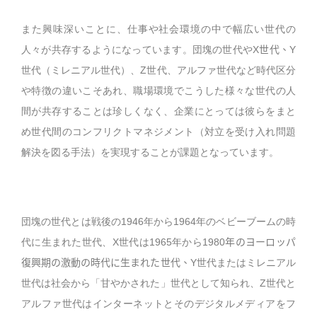
また興味深いことに、仕事や社会環境の中で幅広い世代の
人々が共存するようになっています。団塊の世代や
X
世代、
Y
世代（ミレニアル世代）、
Z
世代、アルファ世代など時代区分
や特徴の違いこそあれ、職場環境でこうした様々な世代の人
間が共存することは珍しくなく、企業にとっては彼らをまと
め世代間のコンフリクトマネジメント（対立を受け入れ問題
解決を図る手法）を実現することが課題となっています。
団塊の世代とは戦後の
1946
年から
1964
年のベビーブームの時
代に生まれた世代、
X
世代は
1965
年から
1980
年のヨーロッパ
復興期の激動の時代に生まれた世代、
Y
世代またはミレニアル
世代は社会から「甘やかされた」世代として知られ、
Z
世代と
アルファ世代はインターネットとそのデジタルメディアをフ