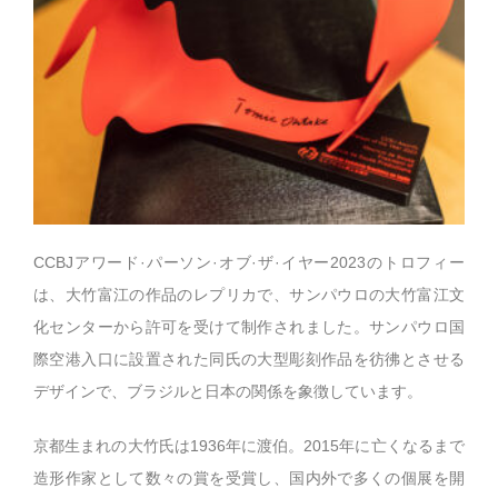
CCBJアワード·パーソン·オブ·ザ·イヤー2023のトロフィー
は、大竹富江の作品のレプリカで、サンパウロの大竹富江文
化センターから許可を受けて制作されました。サンパウロ国
際空港入口に設置された同氏の大型彫刻作品を彷彿とさせる
デザインで、ブラジルと日本の関係を象徴しています。
京都生まれの大竹氏は1936年に渡伯。2015年に亡くなるまで
造形作家として数々の賞を受賞し、国内外で多くの個展を開