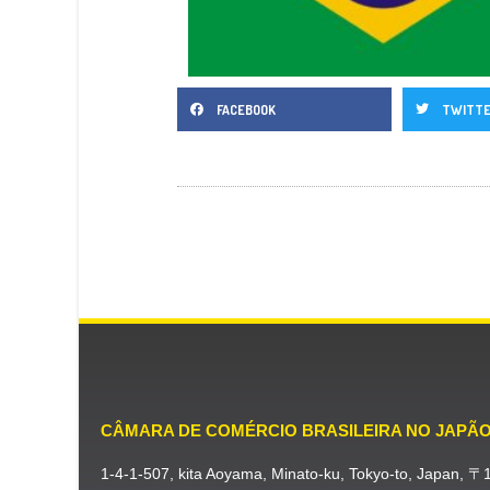
FACEBOOK
TWITT
CÂMARA DE COMÉRCIO BRASILEIRA NO JAPÃ
1-4-1-507, kita Aoyama, Minato-ku, Tokyo-to, Japan, 