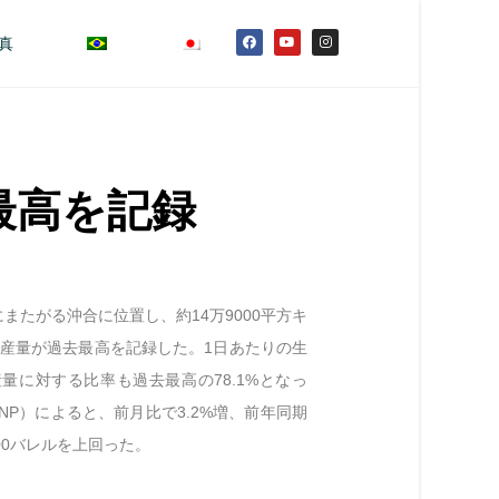
真
最高を記録
たがる沖合に位置し、約14万9000平方キ
産量が過去最高を記録した。1日あたりの生
産量に対する比率も過去最高の78.1%となっ
NP）によると、前月比で3.2%増、前年同期
000バレルを上回った。