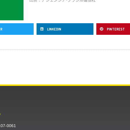
ER
LINKEDIN
PINTEREST
O
〒107-0061