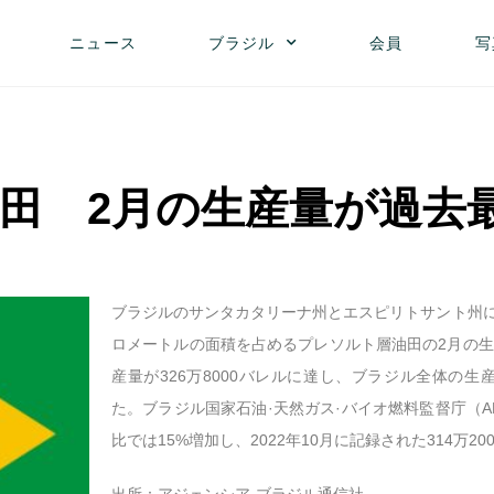
ニュース
ブラジル
会員
写
田 2月の生産量が過去
ブラジルのサンタカタリーナ州とエスピリトサント州にま
ロメートルの面積を占めるプレソルト層油田の2月の生
産量が326万8000バレルに達し、ブラジル全体の生
た。ブラジル国家石油·天然ガス·バイオ燃料監督庁（A
比では15%増加し、2022年10月に記録された314万2
出所：アジェンシア·ブラジル通信社