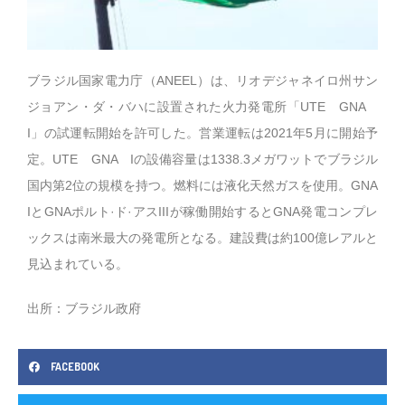
ブラジル国家電力庁（ANEEL）は、リオデジャネイロ州サン
ジョアン・ダ・バハに設置された火力発電所「UTE GNA
I」の試運転開始を許可した。営業運転は2021年5月に開始予
定。UTE GNA Iの設備容量は1338.3メガワットでブラジル
国内第2位の規模を持つ。燃料には液化天然ガスを使用。GNA
IとGNAポルト·ド·アスIIIが稼働開始するとGNA発電コンプレ
ックスは南米最大の発電所となる。建設費は約100億レアルと
見込まれている。
出所：ブラジル政府
FACEBOOK