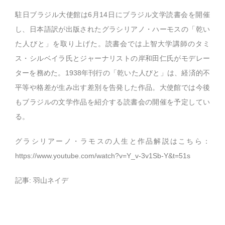
駐日ブラジル大使館は6月14日にブラジル文学読書会を開催
し、日本語訳が出版されたグラシリアノ・ハーモスの「乾い
た人びと」を取り上げた。読書会では上智大学講師のタミ
ス・シルベイラ氏とジャーナリストの岸和田仁氏がモデレー
ターを務めた。1938年刊行の「乾いた人びと」は、経済的不
平等や格差が生み出す差別を告発した作品。大使館では今後
もブラジルの文学作品を紹介する読書会の開催を予定してい
る。
グラシリアーノ・ラモスの人生と作品解説はこちら：
https://www.youtube.com/watch?v=Y_v-3v1Sb-Y&t=51s
記事: 羽山ネイデ