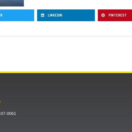
ER
LINKEDIN
PINTEREST
O
〒107-0061